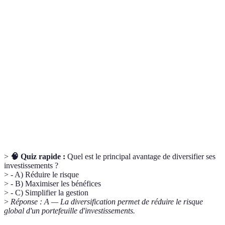
Ensemble des biens et avoirs d'une personne,
Patrimoine
englobant les actifs financiers et immobiliers.
Somme d'argent mise de côté pour un
Épargne
utilisation future, souvent à des fins
d'investissement.
Investissement
Stratégie d’investissement qui prend en
socialement
compte des critères environnementaux,
responsable (ISR)
sociaux et de gouvernance.
>
🧠 Quiz rapide :
Quel est le principal avantage de diversifier ses
investissements ?
> - A) Réduire le risque
> - B) Maximiser les bénéfices
> - C) Simplifier la gestion
>
Réponse : A — La diversification permet de réduire le risque
global d'un portefeuille d'investissements.