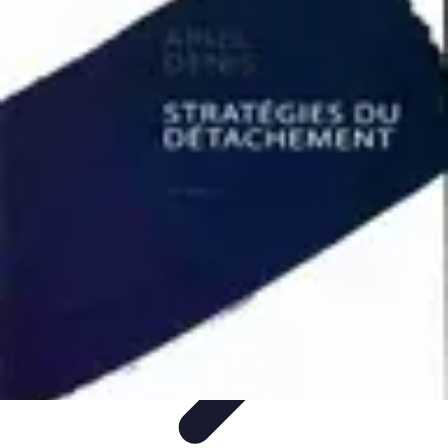
Patrimoine Optimal
Stratégies de Patrimoine
Stratégies d'Investissement
Gestion de
patrimoine
Conseils de gestion
Investissements
Patrimoine Optimal