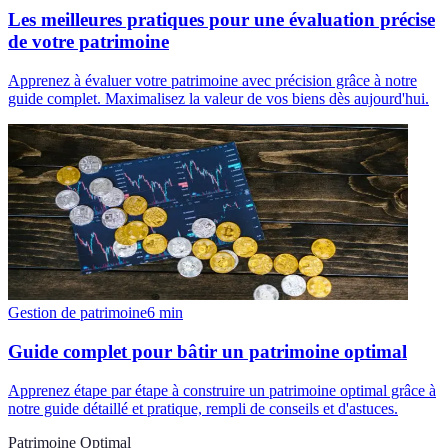
Les meilleures pratiques pour une évaluation précise
de votre patrimoine
Apprenez à évaluer votre patrimoine avec précision grâce à notre
guide complet. Maximalisez la valeur de vos biens dès aujourd'hui.
Gestion de patrimoine
6
min
Guide complet pour bâtir un patrimoine optimal
Apprenez étape par étape à construire un patrimoine optimal grâce à
notre guide détaillé et pratique, rempli de conseils et d'astuces.
Patrimoine Optimal