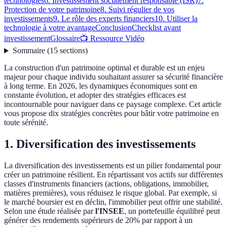
technologies
6. Investissement socialement responsable (ISR)
7.
Protection de votre patrimoine
8. Suivi régulier de vos
investissements
9. Le rôle des experts financiers
10. Utiliser la
technologie à votre avantage
Conclusion
Checklist avant
investissement
Glossaire
📺 Ressource Vidéo
Sommaire
(
15
sections
)
La construction d'un patrimoine optimal et durable est un enjeu
majeur pour chaque individu souhaitant assurer sa sécurité financière
à long terme. En 2026, les dynamiques économiques sont en
constante évolution, et adopter des stratégies efficaces est
incontournable pour naviguer dans ce paysage complexe. Cet article
vous propose dix stratégies concrètes pour bâtir votre patrimoine en
toute sérénité.
1. Diversification des investissements
La diversification des investissements est un pilier fondamental pour
créer un patrimoine résilient. En répartissant vos actifs sur différentes
classes d'instruments financiers (actions, obligations, immobilier,
matières premières), vous réduisez le risque global. Par exemple, si
le marché boursier est en déclin, l'immobilier peut offrir une stabilité.
Selon une étude réalisée par
l'INSEE
, un portefeuille équilibré peut
générer des rendements supérieurs de 20% par rapport à un