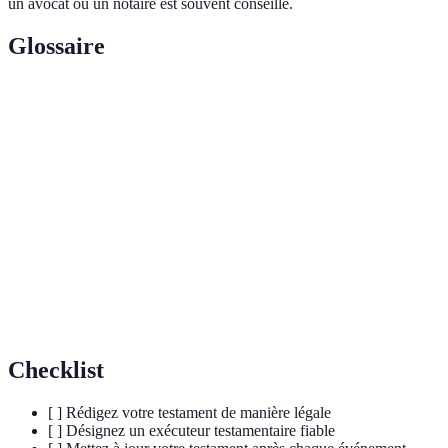
un avocat ou un notaire est souvent conseillé.
Glossaire
Terme
Définition
Testament écrit en entier à la main par le
Olographe
testateur.
Exécuteur
Personne désignée pour faire respecter les
testamentaire
volontés du défunt.
Processus légal de transfert de biens après le
Succession
décès.
Checklist
[ ] Rédigez votre testament de manière légale
[ ] Désignez un exécuteur testamentaire fiable