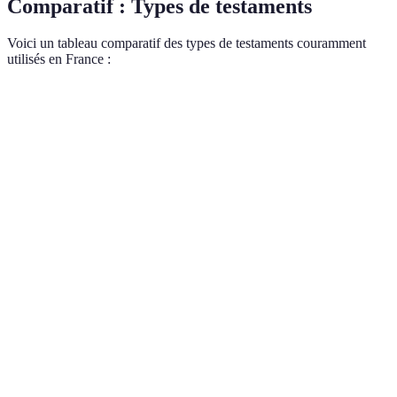
Comparatif : Types de testaments
Voici un tableau comparatif des types de testaments couramment
utilisés en France :
Type de testament
Écriture
Avantages
Inconvénients
Simple et
Peut être
Olographe
Manuscrit
économique
contesté
Sécurisé et
Devant
Coût plus
Authentique
difficile à
notaire
élevé
contester
Secrète
Complexe à
Scellé et
Mystique
jusqu'à la
mettre en
déposé
lecture
place