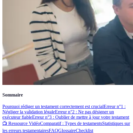
Sommaire
Pourquoi rédiger un testament correctement est crucial
Erreur n°1 :
Négliger la validation légale
Erreur n°2 : Ne pas désigner un
exécuteur fiable
Erreur n°3 : Oublier de mettre à jour votre testament
📺 Ressource Vidéo
Comparatif : Types de testaments
Statistiques sur
les erreurs testamentaires
FAQ
Glossaire
Checklist