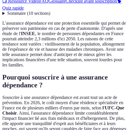
📺 Ressource Vidéo
FAQ
Glossaire
Checklist avant souscription
🧠
Quiz rapide
Sommaire
(
10
sections
)
L'assurance dépendance est une protection essentielle qui permet de
préserver son patrimoine en cas de perte d'autonomie. D'après une
étude de l'
INSEE
, le nombre de personnes dépendantes en France
pourrait atteindre 2,3 millions d'ici 2050. Les raisons de cette
tendance sont variées : vieillissement de la population, allongement
de l'espérance de vie et hausse des maladies chroniques. Avoir une
telle assurance permet donc d'anticiper et de mieux gérer les
implications financières d'une telle situation, souvent lourdes pour
les familles.
Pourquoi souscrire à une assurance
dépendance ?
Souscrire à une assurance dépendance est avant tout un acte de
prévention. En 2026, le coût moyen d'une résidence spécialisée en
France est de plusieurs milliers d'euros par mois, selon
l'UFC-Que
Choisir
. Ainsi, l'assurance dépendance limite considérablement
l'impact financier lié aux frais médicaux et d'hébergement. De plus,
elle apporte une tranquillité d'esprit aux bénéficiaires et à leurs
proches, qui savent qu'ils seront capables de faire face aux dépenses