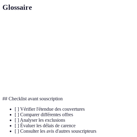
Glossaire
Terme
Définition
Dépendance
Situation où une personne nécessite une assistance
Période avant que les prestations d'une assurance ne
Carence
débutent
Montant périodique payé par l'assuré pour sa
Cotisation
couverture
## Checklist avant souscription
[ ] Vérifier l'étendue des couvertures
[ ] Comparer différentes offres
[ ] Analyser les exclusions
[ ] Évaluer les délais de carence
[ ] Consulter les avis d'autres souscripteurs