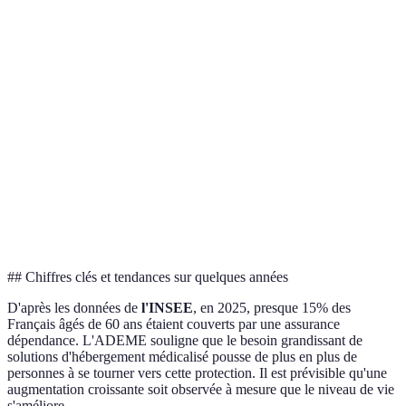
Critère
Assurance dépendance
Économies personnelles
Coût
Moyen à élevé
Faible
mensuel
Flexibilité
Moyenne
Élevée
Sécurité
Élevée
Moyenne
financière
Accessibilité
Sous conditions
Immédiate
## Chiffres clés et tendances sur quelques années
D'après les données de
l'INSEE
, en 2025, presque 15% des
Français âgés de 60 ans étaient couverts par une assurance
dépendance. L'ADEME souligne que le besoin grandissant de
solutions d'hébergement médicalisé pousse de plus en plus de
personnes à se tourner vers cette protection. Il est prévisible qu'une
augmentation croissante soit observée à mesure que le niveau de vie
s'améliore.