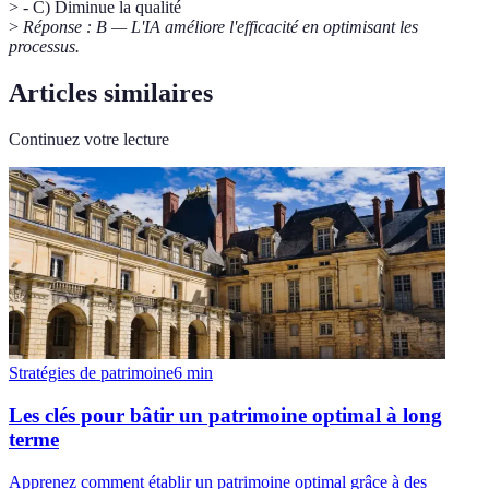
> - C) Diminue la qualité
>
Réponse : B — L'IA améliore l'efficacité en optimisant les
processus.
Articles similaires
Continuez votre lecture
Stratégies de patrimoine
6
min
Les clés pour bâtir un patrimoine optimal à long
terme
Apprenez comment établir un patrimoine optimal grâce à des