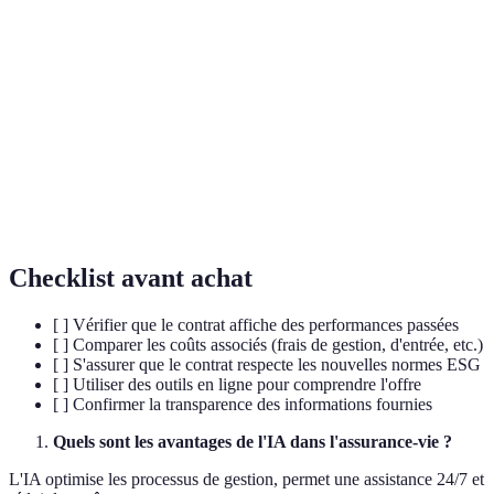
Critères Environnementaux, Sociaux, et de
ESG
Gouvernance utilisés pour évaluer les
investissements durables.
Technologie de registre distribué permettant de
Blockchain
sécuriser et vérifier les transactions numériques.
Intelligence
Systèmes informatiques capables de réaliser des
Artificielle
tâches nécessitant à l'origine l'intelligence humaine.
Checklist avant achat
[ ] Vérifier que le contrat affiche des performances passées
[ ] Comparer les coûts associés (frais de gestion, d'entrée, etc.)
[ ] S'assurer que le contrat respecte les nouvelles normes ESG
[ ] Utiliser des outils en ligne pour comprendre l'offre
[ ] Confirmer la transparence des informations fournies
Quels sont les avantages de l'IA dans l'assurance-vie ?
L'IA optimise les processus de gestion, permet une assistance 24/7 et