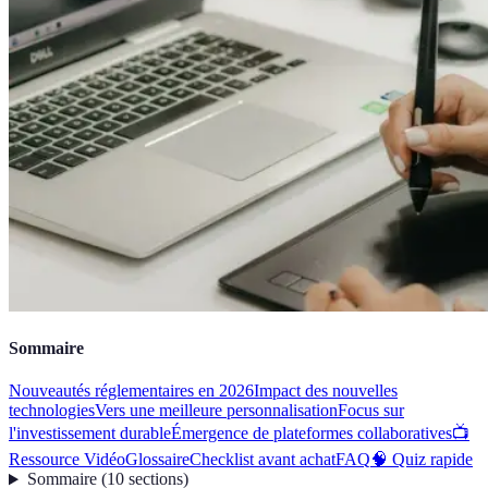
Sommaire
Nouveautés réglementaires en 2026
Impact des nouvelles
technologies
Vers une meilleure personnalisation
Focus sur
l'investissement durable
Émergence de plateformes collaboratives
📺
Ressource Vidéo
Glossaire
Checklist avant achat
FAQ
🧠 Quiz rapide
Sommaire
(
10
sections
)