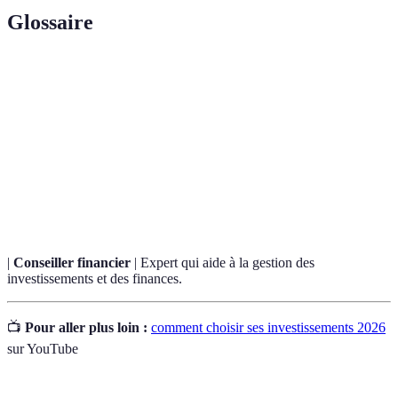
Glossaire
Terme
Définition
Ensemble des biens possédés par une personne
Patrimoine
ou une entité.
Stratégie d'investissement qui consiste à étendre
Diversification
ses placements sur différents actifs.
|
Conseiller financier
| Expert qui aide à la gestion des
investissements et des finances.
📺
Pour aller plus loin :
comment choisir ses investissements 2026
sur YouTube