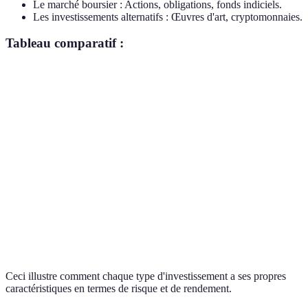
Le marché boursier : Actions, obligations, fonds indiciels.
Les investissements alternatifs : Œuvres d'art, cryptomonnaies.
Tableau comparatif :
Actif
Risque
Rendement potentiel
Liquidité
Immobilier
Modéré
7-10%
Faible
Actions
Élevé
10-15%
Élevée
Obligations
Faible
4-6%
Moyenne
Très
Très
Cryptomonnaies
15-20%
élevé
élevée
Ceci illustre comment chaque type d'investissement a ses propres
caractéristiques en termes de risque et de rendement.