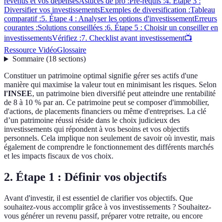
revenus et vos dépenses
Astuces de pro :
Pré-requis :
4. Étape 3 :
Diversifier vos investissements
Exemples de diversification :
Tableau
comparatif :
5. Étape 4 : Analyser les options d'investissement
Erreurs
courantes :
Solutions conseillées :
6. Étape 5 : Choisir un conseiller en
investissements
Vérifiez :
7. Checklist avant investissement
📺
Ressource Vidéo
Glossaire
Sommaire
(
18
sections
)
Constituer un patrimoine optimal signifie gérer ses actifs d'une
manière qui maximise la valeur tout en minimisant les risques. Selon
l'INSEE
, un patrimoine bien diversifié peut atteindre une rentabilité
de 8 à 10 % par an. Ce patrimoine peut se composer d'immobilier,
d'actions, de placements financiers ou même d'entreprises. La clé
d’un patrimoine réussi réside dans le choix judicieux des
investissements qui répondent à vos besoins et vos objectifs
personnels. Cela implique non seulement de savoir où investir, mais
également de comprendre le fonctionnement des différents marchés
et les impacts fiscaux de vos choix.
2. Étape 1 : Définir vos objectifs
Avant d'investir, il est essentiel de clarifier vos objectifs. Que
souhaitez-vous accomplir grâce à vos investissements ? Souhaitez-
vous générer un revenu passif, préparer votre retraite, ou encore