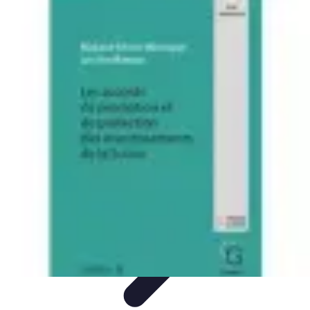
Patrimoine Optimal
Stratégies de Patrimoine
Stratégies d'Investissement
Gestion de
patrimoine
Conseils de gestion
Investissements
Patrimoine Optimal