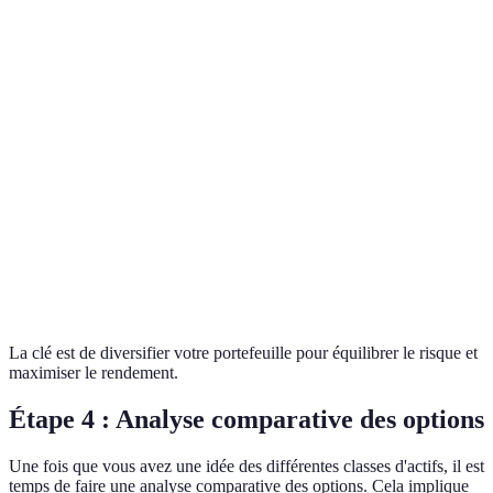
Classe d'actif
Rendement potentiel
Risque
Liquidité
Actions
Élevé
Élevé
Modérée
Obligations
Modéré
Faible
Élevée
Immobilier
Élevé
Modéré
Faible
Très
Cryptomonnaies
Élevé
Élevée
élevé
La clé est de diversifier votre portefeuille pour équilibrer le risque et
maximiser le rendement.
Étape 4 : Analyse comparative des options
Une fois que vous avez une idée des différentes classes d'actifs, il est
temps de faire une analyse comparative des options. Cela implique