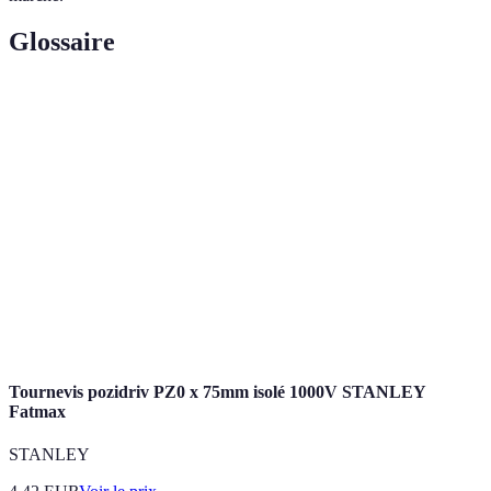
Glossaire
Terme
Définition
Profit généré par un investissement sur une
Rendement
période donnée.
Stratégie consistant à répartir ses investissements
Diversification
pour minimiser le risque.
Bien ou droit détenu qui peut générer des
Actif
revenus ou de la valorisation.
Tournevis pozidriv PZ0 x 75mm isolé 1000V STANLEY
Fatmax
STANLEY