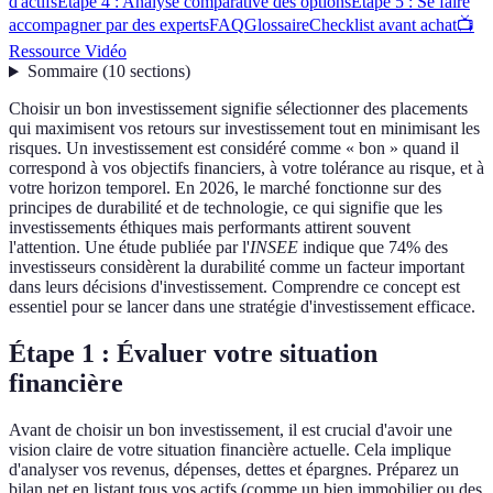
d'actifs
Étape 4 : Analyse comparative des options
Étape 5 : Se faire
accompagner par des experts
FAQ
Glossaire
Checklist avant achat
📺
Ressource Vidéo
Sommaire
(
10
sections
)
Choisir un bon investissement signifie sélectionner des placements
qui maximisent vos retours sur investissement tout en minimisant les
risques. Un investissement est considéré comme « bon » quand il
correspond à vos objectifs financiers, à votre tolérance au risque, et à
votre horizon temporel. En 2026, le marché fonctionne sur des
principes de durabilité et de technologie, ce qui signifie que les
investissements éthiques mais performants attirent souvent
l'attention. Une étude publiée par l'
INSEE
indique que 74% des
investisseurs considèrent la durabilité comme un facteur important
dans leurs décisions d'investissement. Comprendre ce concept est
essentiel pour se lancer dans une stratégie d'investissement efficace.
Étape 1 : Évaluer votre situation
financière
Avant de choisir un bon investissement, il est crucial d'avoir une
vision claire de votre situation financière actuelle. Cela implique
d'analyser vos revenus, dépenses, dettes et épargnes. Préparez un
bilan net en listant tous vos actifs (comme un bien immobilier ou des