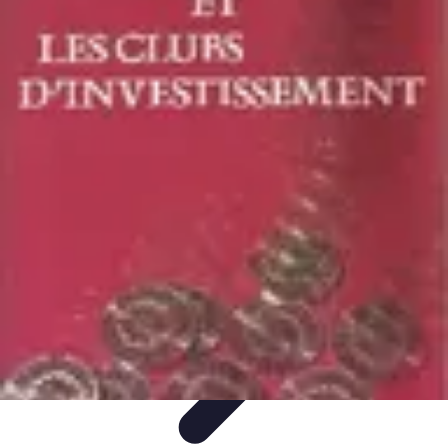
Patrimoine Optimal
Stratégies de Patrimoine
Stratégies d'Investissement
Gestion de
patrimoine
Conseils de gestion
Investissements
Patrimoine Optimal