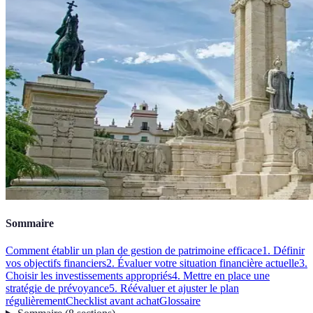
Sommaire
Comment établir un plan de gestion de patrimoine efficace
1. Définir
vos objectifs financiers
2. Évaluer votre situation financière actuelle
3.
Choisir les investissements appropriés
4. Mettre en place une
stratégie de prévoyance
5. Réévaluer et ajuster le plan
régulièrement
Checklist avant achat
Glossaire