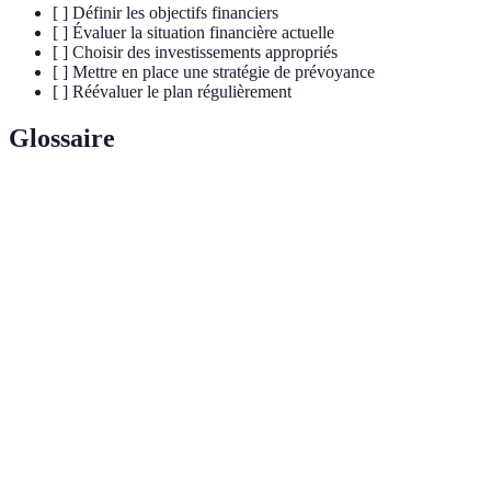
[ ] Définir les objectifs financiers
[ ] Évaluer la situation financière actuelle
[ ] Choisir des investissements appropriés
[ ] Mettre en place une stratégie de prévoyance
[ ] Réévaluer le plan régulièrement
Glossaire
Terme
Définition
Patrimoine
Valeur totale des actifs moins les dettes.
net
Stratégie d'investissement consistant à répartir
Diversification
les actifs pour réduire le risque.
Mesures prises pour se préparer à des
Prévoyance
événements imprévus sur le plan financier.