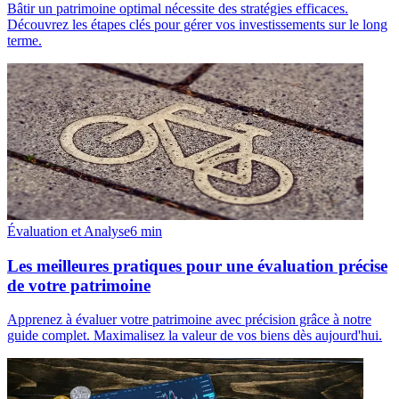
Bâtir un patrimoine optimal nécessite des stratégies efficaces.
Découvrez les étapes clés pour gérer vos investissements sur le long
terme.
Évaluation et Analyse
6
min
Les meilleures pratiques pour une évaluation précise
de votre patrimoine
Apprenez à évaluer votre patrimoine avec précision grâce à notre
guide complet. Maximalisez la valeur de vos biens dès aujourd'hui.