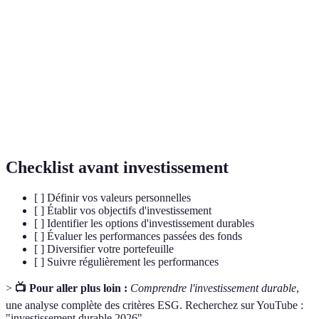
Investissement Socialement Responsable qui cherche à
ISR
générer des rendements tout en considérant les impacts
sociaux et environnementaux.
Responsabilité Sociétale des Entreprises, qui intègre des
RSE
préoccupations sociales et environnementales dans les
pratiques commerciales.
Checklist avant investissement
[ ] Définir vos valeurs personnelles
[ ] Établir vos objectifs d'investissement
[ ] Identifier les options d'investissement durables
[ ] Évaluer les performances passées des fonds
[ ] Diversifier votre portefeuille
[ ] Suivre régulièrement les performances
>
📺 Pour aller plus loin :
Comprendre l'investissement durable
,
une analyse complète des critères ESG. Recherchez sur YouTube :
"investissement durable 2026".