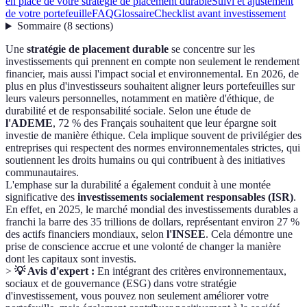
en place de votre stratégie de placement durable
Suivi et ajustement
de votre portefeuille
FAQ
Glossaire
Checklist avant investissement
Sommaire
(
8
sections
)
Une
stratégie de placement durable
se concentre sur les
investissements qui prennent en compte non seulement le rendement
financier, mais aussi l'impact social et environnemental. En 2026, de
plus en plus d'investisseurs souhaitent aligner leurs portefeuilles sur
leurs valeurs personnelles, notamment en matière d'éthique, de
durabilité et de responsabilité sociale. Selon une étude de
l'ADEME
, 72 % des Français souhaitent que leur épargne soit
investie de manière éthique. Cela implique souvent de privilégier des
entreprises qui respectent des normes environnementales strictes, qui
soutiennent les droits humains ou qui contribuent à des initiatives
communautaires.
L'emphase sur la durabilité a également conduit à une montée
significative des
investissements socialement responsables (ISR)
.
En effet, en 2025, le marché mondial des investissements durables a
franchi la barre des 35 trillions de dollars, représentant environ 27 %
des actifs financiers mondiaux, selon
l'INSEE
. Cela démontre une
prise de conscience accrue et une volonté de changer la manière
dont les capitaux sont investis.
>
💡 Avis d'expert :
En intégrant des critères environnementaux,
sociaux et de gouvernance (ESG) dans votre stratégie
d'investissement, vous pouvez non seulement améliorer votre