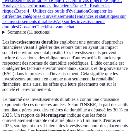
investissements durables ?
Étape 1 : Définir vos objectifs
Étape 2 :
Analyser les performances financières
Étape 3 : Évaluer les
risques
Étape 4 : Utiliser des outils d'évaluation
Comparer les
différentes catégories d'investissements
Tendances et statistiques sur
les investissements durables
FAQ sur les investissements
durables
Glossaire
Checklist avant achat
Sommaire
(
11
sections
)
Les
investissements durables
englobent une gamme d'approches
financières visant à générer des retours tout en ayant un impact
social et environnemental positif. Ces investissements peuvent
inclure des actions, des obligations et d'autres actifs financiers qui
respectent des normes de durabilité spécifiques. L'idée centrale est
d'intégrer les facteurs environnementaux, sociaux et de gouvernance
(ESG) dans le processus d'investissement. Cela signifie que les
investisseurs prennent en compte non seulement la rentabilité
financière, mais aussi les effets que leurs placements ont sur la
société et l'environnement.
Le marché des investissements durables a connu une croissance
exponentielle ces dernières années. Selon
l'INSEE
, la part des actifs
mondiaux gérés avec des critères de durabilité a dépassé les 30 % en
2025. Un rapport de
Morningstar
indique que les fonds
d'investissement durable ont attiré plus de 51 milliards d'euros en
2025, soulignant un vif intérêt des investisseurs pour des placements
responsables. Les
investissements durables
incluent par exemple