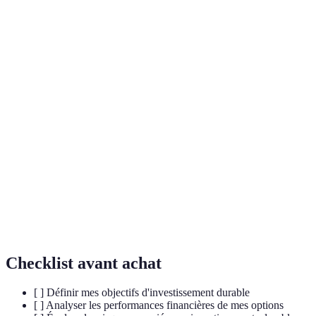
Terme
Définition
Placement qui prend en compte l'impact social et
Investissement
environnemental en plus de la rentabilité
durable
financière.
Acronyme pour Environnement, Social et
ESG
Gouvernance, facteurs utilisés pour évaluer la
durabilité d'une entreprise.
Fonds visant à générer un impact social ou
Fonds
environnemental mesurable ainsi qu'un retour
d'impact
financier.
Checklist avant achat
[ ] Définir mes objectifs d'investissement durable
[ ] Analyser les performances financières de mes options