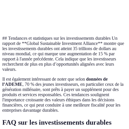
Valeur
tangible,
Nécessite des
Ecovi
Immobilier durable
demandabilité
fonds élevés
respo
croissante
## Tendances et statistiques sur les investissements durables Un
rapport de **Global Sustainable Investment Alliance** montre que
les investissements durables ont atteint 35 trillions de dollars au
niveau mondial, ce qui marque une augmentation de 15 % par
rapport à l'année précédente. Cela indique que les investisseurs
recherchent de plus en plus d’opportunités alignées avec leurs
valeurs.
Il est également intéressant de noter que selon
données de
l’ADEME
, 70 % des jeunes investisseurs, en particulier ceux de la
génération millénaire, sont prêts à payer un supplément pour des
produits et services responsables. Ces tendances soulignent
l'importance croissante des valeurs éthiques dans les décisions
financières, ce qui peut conduire à une meilleure fiscalité pour les
entreprises davantage durables.
FAQ sur les investissements durables