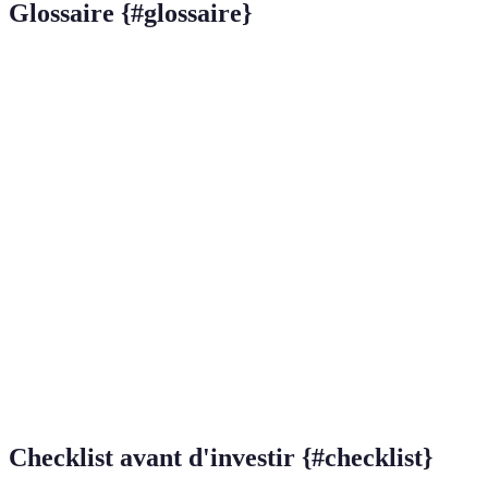
Glossaire {#glossaire}
Terme
Définition
Approche d'investissement considérant
Investissement
les facteurs environnementaux, sociaux et
durable
de gouvernance.
Pratique trompeuse où des entreprises
Greenwashing
prétendent être plus écologiques qu'elles
ne le sont vraiment.
Fonds
d'investissement
Fonds qui investissent dans des
socialement
entreprises avec des pratiques durables.
responsables (ISR)
Checklist avant d'investir {#checklist}