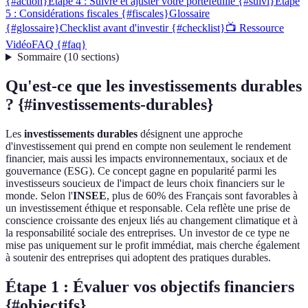
{#action}
Étape 4 : Suivre et ajuster votre portefeuille {#suivi}
Étape
5 : Considérations fiscales {#fiscales}
Glossaire
{#glossaire}
Checklist avant d'investir {#checklist}
📺 Ressource
Vidéo
FAQ {#faq}
Sommaire
(
10
sections
)
Qu'est-ce que les investissements durables
? {#investissements-durables}
Les
investissements durables
désignent une approche
d'investissement qui prend en compte non seulement le rendement
financier, mais aussi les impacts environnementaux, sociaux et de
gouvernance (ESG). Ce concept gagne en popularité parmi les
investisseurs soucieux de l'impact de leurs choix financiers sur le
monde. Selon l'
INSEE
, plus de 60% des Français sont favorables à
un investissement éthique et responsable. Cela reflète une prise de
conscience croissante des enjeux liés au changement climatique et à
la responsabilité sociale des entreprises. Un investor de ce type ne
mise pas uniquement sur le profit immédiat, mais cherche également
à soutenir des entreprises qui adoptent des pratiques durables.
Étape 1 : Évaluer vos objectifs financiers
{#objectifs}