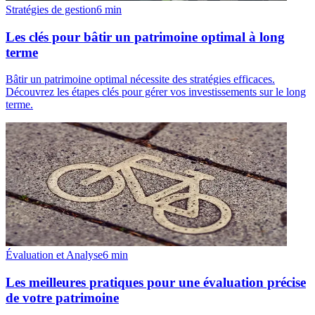
Stratégies de gestion
6
min
Les clés pour bâtir un patrimoine optimal à long
terme
Bâtir un patrimoine optimal nécessite des stratégies efficaces.
Découvrez les étapes clés pour gérer vos investissements sur le long
terme.
Évaluation et Analyse
6
min
Les meilleures pratiques pour une évaluation précise
de votre patrimoine