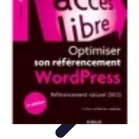
Patrimoine Optimal
Stratégies de Patrimoine
Stratégies d'Investissement
Gestion de
patrimoine
Conseils de gestion
Investissements
Patrimoine Optimal