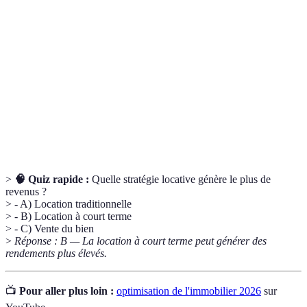
Processus d'évaluation d'un bien immobilier pour
Valorisation
définir sa juste valeur sur le marché.
Rendement
Indicateur financier mesurant le revenu généré par
locatif
un bien immobilier par rapport à son coût initial.
Diagnostics
Évaluations techniques d'un bien pour détecter des
immobiliers
problèmes potentiels pouvant affecter sa valeur.
>
🧠 Quiz rapide :
Quelle stratégie locative génère le plus de
revenus ?
> - A) Location traditionnelle
> - B) Location à court terme
> - C) Vente du bien
>
Réponse : B — La location à court terme peut générer des
rendements plus élevés.
📺
Pour aller plus loin :
optimisation de l'immobilier 2026
sur