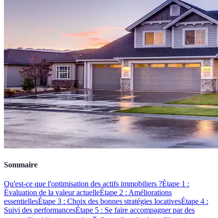
Sommaire
Qu'est-ce que l'optimisation des actifs immobiliers ?
Étape 1 :
Évaluation de la valeur actuelle
Étape 2 : Améliorations
essentielles
Étape 3 : Choix des bonnes stratégies locatives
Étape 4 :
Suivi des performances
Étape 5 : Se faire accompagner par des