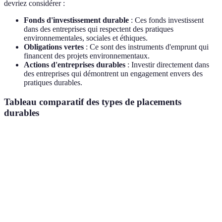
devriez considérer :
Fonds d'investissement durable
: Ces fonds investissent
dans des entreprises qui respectent des pratiques
environnementales, sociales et éthiques.
Obligations vertes
: Ce sont des instruments d'emprunt qui
financent des projets environnementaux.
Actions d'entreprises durables
: Investir directement dans
des entreprises qui démontrent un engagement envers des
pratiques durables.
Tableau comparatif des types de placements
durables
Type de Placement
Avantages
Inconvénients
Rende
Fonds
Diversification,
Frais de
d'investissement
évaluation
5-8%
gestion
durable
professionnelle
Rendement
Stabilité,
Obligations vertes
souvent plus
2-4%