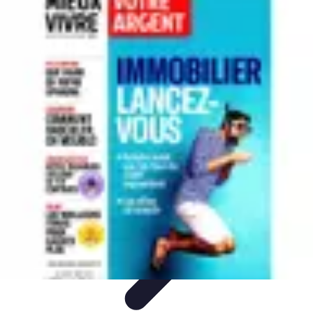
Patrimoine Optimal
Stratégies de Patrimoine
Stratégies d'Investissement
Gestion de
patrimoine
Conseils de gestion
Investissements
Patrimoine Optimal