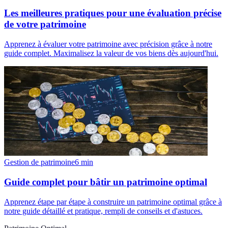
Les meilleures pratiques pour une évaluation précise
de votre patrimoine
Apprenez à évaluer votre patrimoine avec précision grâce à notre
guide complet. Maximalisez la valeur de vos biens dès aujourd'hui.
Gestion de patrimoine
6
min
Guide complet pour bâtir un patrimoine optimal
Apprenez étape par étape à construire un patrimoine optimal grâce à
notre guide détaillé et pratique, rempli de conseils et d'astuces.