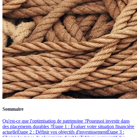
Sommaire
Qu'est-ce que l'optimisation de patrimoine ?
Pourquoi investir dans
des placements durables ?
Étape 1 : Évaluer votre situation financière
actuelle
Étape 2 : Définir vos objectifs d'investissement
Étape 3 :