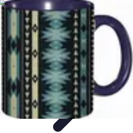
Patrimoine Optimal
Stratégies de Patrimoine
Stratégies d'Investissement
Gestion de
patrimoine
Conseils de gestion
Investissements
Patrimoine Optimal