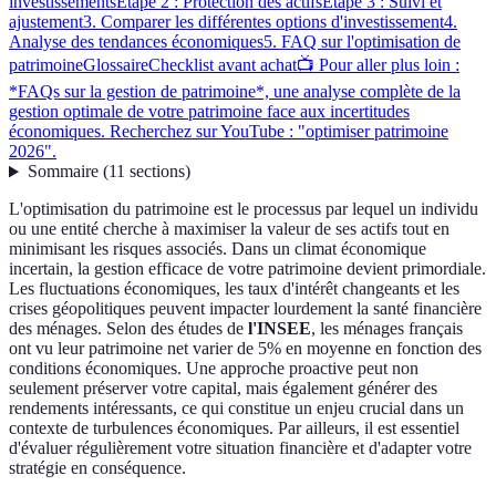
investissements
Étape 2 : Protection des actifs
Étape 3 : Suivi et
ajustement
3. Comparer les différentes options d'investissement
4.
Analyse des tendances économiques
5. FAQ sur l'optimisation de
patrimoine
Glossaire
Checklist avant achat
📺 Pour aller plus loin :
*FAQs sur la gestion de patrimoine*, une analyse complète de la
gestion optimale de votre patrimoine face aux incertitudes
économiques. Recherchez sur YouTube : "optimiser patrimoine
2026".
Sommaire
(
11
sections
)
L'optimisation du patrimoine est le processus par lequel un individu
ou une entité cherche à maximiser la valeur de ses actifs tout en
minimisant les risques associés. Dans un climat économique
incertain, la gestion efficace de votre patrimoine devient primordiale.
Les fluctuations économiques, les taux d'intérêt changeants et les
crises géopolitiques peuvent impacter lourdement la santé financière
des ménages. Selon des études de
l'INSEE
, les ménages français
ont vu leur patrimoine net varier de 5% en moyenne en fonction des
conditions économiques. Une approche proactive peut non
seulement préserver votre capital, mais également générer des
rendements intéressants, ce qui constitue un enjeu crucial dans un
contexte de turbulences économiques. Par ailleurs, il est essentiel
d'évaluer régulièrement votre situation financière et d'adapter votre
stratégie en conséquence.