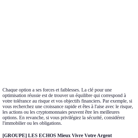
Rentabilité
Moyenne à
Faible à
Élevée
Trè
potentielle
Élevée
Moyenne
Risque
Modéré
Élevé
Faible
Trè
Liquidité
Faible
Élevée
Moyenne
Trè
Court à
Court à
Durée
Cou
Long terme
long
moyen
d'investissement
ter
terme
terme
Chaque option a ses forces et faiblesses. La clé pour une
optimisation réussie est de trouver un équilibre qui correspond à
votre tolérance au risque et vos objectifs financiers. Par exemple, si
vous recherchez une croissance rapide et êtes à l'aise avec le risque,
les actions ou les cryptomonnaies peuvent être les meilleures
options. En revanche, si vous privilégiez la sécurité, considérez
l'immobilier ou les obligations.
[GROUPE] LES ECHOS Mieux Vivre Votre Argent