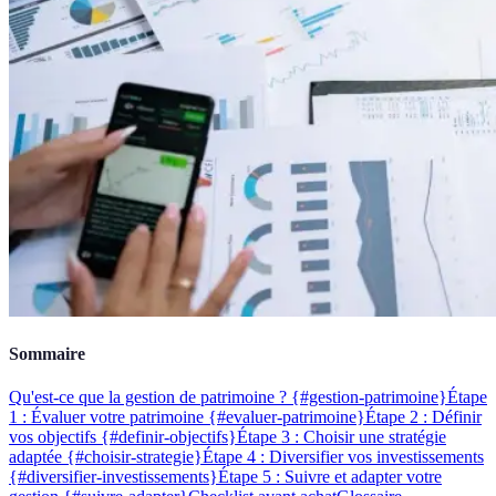
Sommaire
Qu'est-ce que la gestion de patrimoine ? {#gestion-patrimoine}
Étape
1 : Évaluer votre patrimoine {#evaluer-patrimoine}
Étape 2 : Définir
vos objectifs {#definir-objectifs}
Étape 3 : Choisir une stratégie
adaptée {#choisir-strategie}
Étape 4 : Diversifier vos investissements
{#diversifier-investissements}
Étape 5 : Suivre et adapter votre