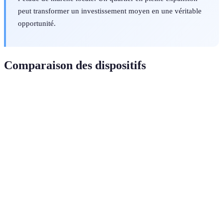
peut transformer un investissement moyen en une véritable
opportunité.
Comparaison des dispositifs
Critère
Loi Pinel
Loi Malraux
Loi Denormandie
Jusqu'à
Réduction
22 à 30% des
Jusqu'à 21% sur
21% sur
fiscale
travaux
12 ans
12 ans
Type de
Ancien avec
Neuf
Ancien à rénover
biens
rénovation
Localisation
Zone A,
Secteurs
Centres-villes
demandée
B, C
patrimoniaux