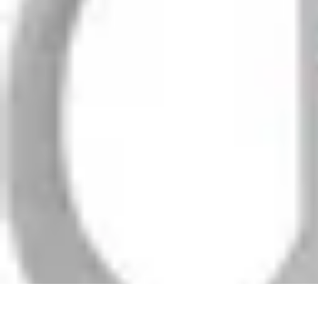
Patrimoine Optimal
Stratégies de Patrimoine
Stratégies d'Investissement
Gestion de patrimo
Patrimoine Optimal