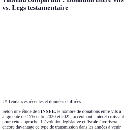
vs. Legs testamentaire
Critères
Donation entre vifs
Legs testamentaire
Réalisation
Du vivant
Après le décès
Révocation
Irrévocable
Révocable
Avantages en cas de
Fiscalité
Taxation lourde
donation précoce
Flexibilité
Moins flexible
Plus flexible
## Tendances récentes et données chiffrées
Selon une étude de
l'INSEE
, le nombre de donations entre vifs a
augmenté de 15% entre 2020 et 2025, accentuant l'intérêt croissant
pour cette approche. L'évolution législative et fiscale favorisera
encore davantage ce type de transmission dans les années à venir.