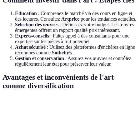
Éducation
: Comprenez le marché via des cours en ligne et
des lectures. Consultez
Artprice
pour les tendances actuelles.
Sélection des œuvres
: Définissez votre budget. Les œuvres
émergentes offrent un rapport qualité-prix intéressant.
Experts-conseils
: Faites appel à des consultants pour une
expertise sur les pièces à fort potentiel.
Achat sécurisé
: Utilisez des plateformes d'enchères en ligne
reconnues comme
Sotheby’s
.
Gestion et conservation
: Assurez vos œuvres et contrôlez
régulièrement leur état pour préserver leur valeur.
Avantages et inconvénients de l'art
comme diversification
Critères
Avantages
Inconvénients
Verdict
Élevée lors des
Faible en
périodes de
Liquidité
période de
Neutre
croissance
récession
économique