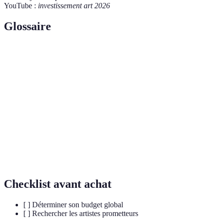
YouTube :
investissement art 2026
Glossaire
Terme
Définition
Jeton non fongible, une unité de donnée unique
NFT
utilisant la technologie blockchain.
Se dit d'un actif qui peut être facilement
Liquide
transformé en espèces sans perte de valeur.
Acte de contrefaire ou d'imiter frauduleusement
Falsification
une œuvre d'art.
Checklist avant achat
[ ] Déterminer son budget global
[ ] Rechercher les artistes prometteurs