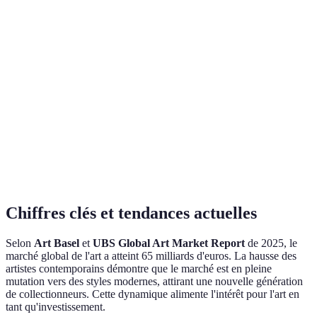
Haut potentiel de
Incertain à
Rendement
valorisation à long
Positif
court terme
terme
Risques de
Sécurité
Actif tangible
Positif
falsification
Importance de
Satisfaction
Tangibilité
l'espace de
Neutre
personnelle
stockage
Chiffres clés et tendances actuelles
Selon
Art Basel
et
UBS Global Art Market Report
de 2025, le
marché global de l'art a atteint 65 milliards d'euros. La hausse des
artistes contemporains démontre que le marché est en pleine
mutation vers des styles modernes, attirant une nouvelle génération
de collectionneurs. Cette dynamique alimente l'intérêt pour l'art en
tant qu'investissement.