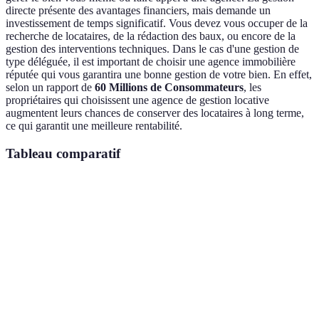
directe présente des avantages financiers, mais demande un
investissement de temps significatif. Vous devez vous occuper de la
recherche de locataires, de la rédaction des baux, ou encore de la
gestion des interventions techniques. Dans le cas d'une gestion de
type déléguée, il est important de choisir une agence immobilière
réputée qui vous garantira une bonne gestion de votre bien. En effet,
selon un rapport de
60 Millions de Consommateurs
, les
propriétaires qui choisissent une agence de gestion locative
augmentent leurs chances de conserver des locataires à long terme,
ce qui garantit une meilleure rentabilité.
Tableau comparatif
Critère
Gestion directe
Agence immobilière
Verdic
Écono
Coût
Moins de frais
Honoraires variables
si vou
du tem
Élevé
Temps
(recherche,
Gain d
Moins élevé