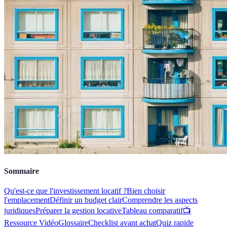
Sommaire
Qu'est-ce que l'investissement locatif ?
Bien choisir
l'emplacement
Définir un budget clair
Comprendre les aspects
juridiques
Préparer la gestion locative
Tableau comparatif
📺
Ressource Vidéo
Glossaire
Checklist avant achat
Quiz rapide