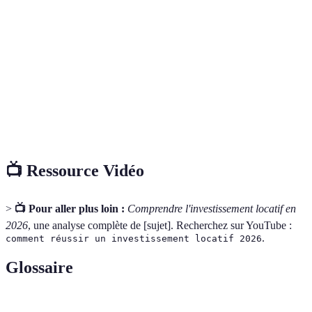
d'engagement
gestion des
temps
visites)
Nécessaire de
Profes
Équipe
Expertise
bien connaître
mais i
professionnelle
le marché
des fra
Rétention des
Tend à être plus
Plus sé
Variable
locataires
élevée
à long
📺 Ressource Vidéo
>
📺 Pour aller plus loin :
Comprendre l'investissement locatif en
2026
, une analyse complète de [sujet]. Recherchez sur YouTube :
.
comment réussir un investissement locatif 2026
Glossaire
Terme
Définition