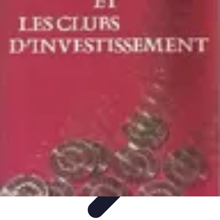
Patrimoine Optimal
Stratégies de Patrimoine
Stratégies d'Investissement
Gestion de
patrimoine
Conseils de gestion
Investissements
Patrimoine Optimal