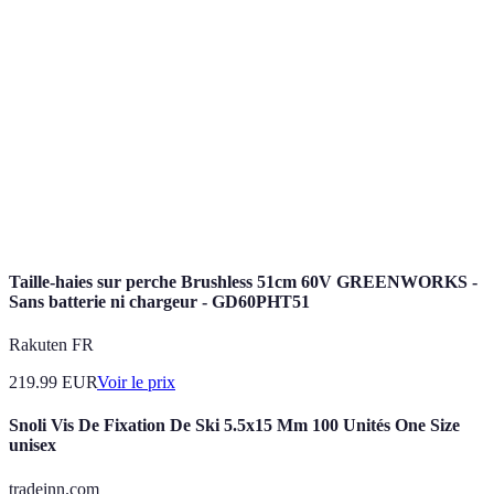
Rendement
Le ratio entre les revenus générés par la location et
locatif
le coût d'achat du bien.
Contrat qui régit les relations entre le locataire et
Bail
le propriétaire.
Taux
Pourcentage du temps durant lequel un bien est
d'occupation
loué par rapport à une période donnée.
Taille-haies sur perche Brushless 51cm 60V GREENWORKS -
Sans batterie ni chargeur - GD60PHT51
Rakuten FR
219.99
EUR
Voir le prix
Snoli Vis De Fixation De Ski 5.5x15 Mm 100 Unités One Size
unisex
tradeinn.com