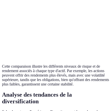
Type d'Actif
Risque
Rendement Estimé
Liquidité
Actions
Élevé
7-10%
Variable
Obligations
Modéré
3-5%
Élevée
Immobilier
Modéré
5-8%
Faible
Oncle
Très
10%+
Élevée
Crypto
Élevé
Cette comparaison illustre les différents niveaux de risque et de
rendement associés à chaque type d'actif. Par exemple, les actions
peuvent offrir des rendements plus élevés, mais avec une volatilité
supérieure, tandis que les obligations, bien qu'offrant des rendements
plus faibles, garantissent une certaine stabilité.
Analyse des tendances de la
diversification