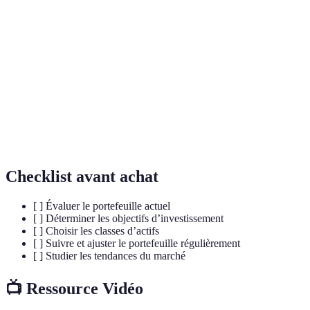
Actifs
Instruments de placement comme les actions et les
financiers
obligations.
La capacité d'un actif à être converti en espèces
Liquidité
rapidement et sans perte de valeur.
Le gain ou la perte d’un investissement, souvent
Rendement
exprimé en pourcentage.
Checklist avant achat
[ ] Évaluer le portefeuille actuel
[ ] Déterminer les objectifs d’investissement
[ ] Choisir les classes d’actifs
[ ] Suivre et ajuster le portefeuille régulièrement
[ ] Studier les tendances du marché
📺 Ressource Vidéo