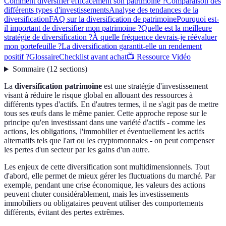
Comment diversifier efficacement son patrimoine ?
Comparaison des
différents types d'investissements
Analyse des tendances de la
diversification
FAQ sur la diversification de patrimoine
Pourquoi est-
il important de diversifier mon patrimoine ?
Quelle est la meilleure
stratégie de diversification ?
À quelle fréquence devrais-je réévaluer
mon portefeuille ?
La diversification garantit-elle un rendement
positif ?
Glossaire
Checklist avant achat
📺 Ressource Vidéo
Sommaire
(
12
sections
)
La
diversification patrimoine
est une stratégie d'investissement
visant à réduire le risque global en allouant des ressources à
différents types d'actifs. En d'autres termes, il ne s'agit pas de mettre
tous ses œufs dans le même panier. Cette approche repose sur le
principe qu'en investissant dans une variété d'actifs - comme les
actions, les obligations, l'immobilier et éventuellement les actifs
alternatifs tels que l'art ou les cryptomonnaies - on peut compenser
les pertes d'un secteur par les gains d'un autre.
Les enjeux de cette diversification sont multidimensionnels. Tout
d'abord, elle permet de mieux gérer les fluctuations du marché. Par
exemple, pendant une crise économique, les valeurs des actions
peuvent chuter considérablement, mais les investissements
immobiliers ou obligataires peuvent utiliser des comportements
différents, évitant des pertes extrêmes.