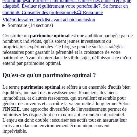
économiques
4. Prioriser l'immobilier
5. Utiliser des outils d'épargne
adaptés
6. Évaluer régulièrement votre portefeuille
7. Se former en
continu
8. Consulter des professionnels
📺 Ressource
Vidéo
Glossaire
Checklist avant achat
Conclusion
Sommaire
(
14
sections
)
Construire un
patrimoine optimal
est une ambition partagée par de
nombreux individus, qu'ils soient jeunes investisseurs ou
propriétaires expérimentés. Ce blog se penche sur les stratégies
nécessaires pour garantir la pérennité et la croissance de votre
patrimoine. Avant d'entrer dans le vif du sujet, définissons ce qu'on
entend par patrimoine optimal.
Qu'est-ce qu'un patrimoine optimal ?
Le terme
patrimoine optimal
se réfère à un ensemble d'actifs bien
équilibrés, incluant des investissements financiers, des biens
immobiliers, et d'autres ressources, qui travaillent ensemble pour
générer des revenus et accroître la valeur nette à long terme. Selon
l'INSEE
, une approche diversifiée de l'investissement permet de
minimiser les risques tout en maximisant le rendement potentiel.
L'enjeu est donc double : sécuriser ses actifs tout en assurant leur
croissance dans un environnement économique souvent
imprévisible.