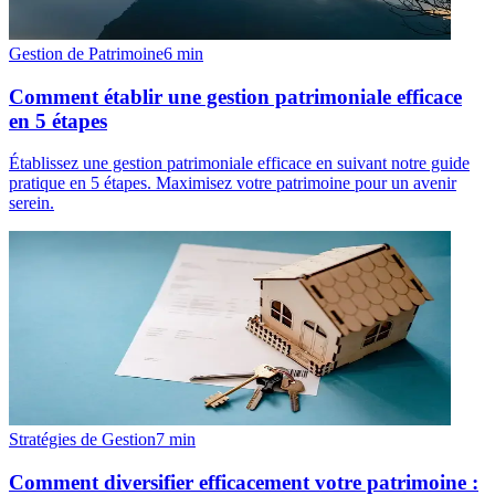
Gestion de Patrimoine
6
min
Comment établir une gestion patrimoniale efficace
en 5 étapes
Établissez une gestion patrimoniale efficace en suivant notre guide
pratique en 5 étapes. Maximisez votre patrimoine pour un avenir
serein.
Stratégies de Gestion
7
min
Comment diversifier efficacement votre patrimoine :