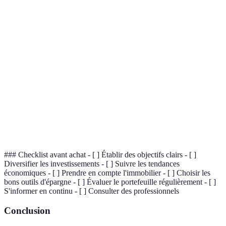
Terme
Définition
Ensemble des biens, ressources et valeurs
Patrimoine
détenus par une personne.
Stratégie d'investissement visant à réduire les
Diversification
risques en répartissant les actifs.
Éducation
Connaissances et compétences nécessaires pour
financière
prendre des décisions financières éclairées.
### Checklist avant achat - [ ] Établir des objectifs clairs - [ ]
Diversifier les investissements - [ ] Suivre les tendances
économiques - [ ] Prendre en compte l'immobilier - [ ] Choisir les
bons outils d'épargne - [ ] Évaluer le portefeuille régulièrement - [ ]
S'informer en continu - [ ] Consulter des professionnels
Conclusion