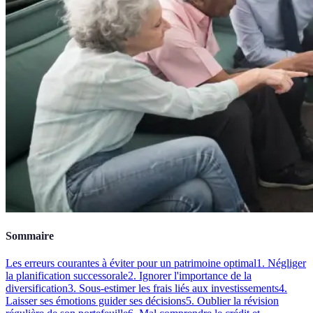
Sommaire
Les erreurs courantes à éviter pour un patrimoine optimal
1. Négliger
la planification successorale
2. Ignorer l'importance de la
diversification
3. Sous-estimer les frais liés aux investissements
4.
Laisser ses émotions guider ses décisions
5. Oublier la révision