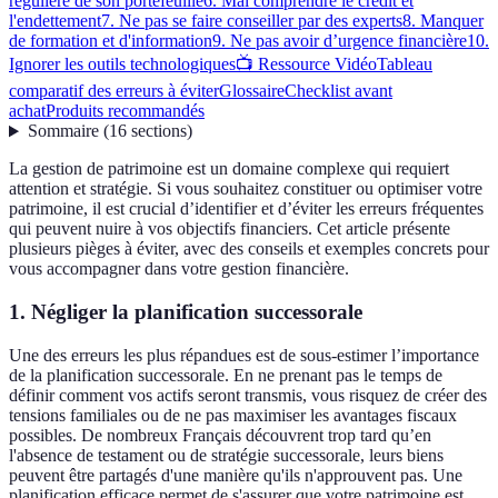
régulière de son portefeuille
6. Mal comprendre le crédit et
l'endettement
7. Ne pas se faire conseiller par des experts
8. Manquer
de formation et d'information
9. Ne pas avoir d’urgence financière
10.
Ignorer les outils technologiques
📺 Ressource Vidéo
Tableau
comparatif des erreurs à éviter
Glossaire
Checklist avant
achat
Produits recommandés
Sommaire
(
16
sections
)
La gestion de patrimoine est un domaine complexe qui requiert
attention et stratégie. Si vous souhaitez constituer ou optimiser votre
patrimoine, il est crucial d’identifier et d’éviter les erreurs fréquentes
qui peuvent nuire à vos objectifs financiers. Cet article présente
plusieurs pièges à éviter, avec des conseils et exemples concrets pour
vous accompagner dans votre gestion financière.
1. Négliger la planification successorale
Une des erreurs les plus répandues est de sous-estimer l’importance
de la planification successorale. En ne prenant pas le temps de
définir comment vos actifs seront transmis, vous risquez de créer des
tensions familiales ou de ne pas maximiser les avantages fiscaux
possibles. De nombreux Français découvrent trop tard qu’en
l'absence de testament ou de stratégie successorale, leurs biens
peuvent être partagés d'une manière qu'ils n'approuvent pas. Une
planification efficace permet de s'assurer que votre patrimoine est