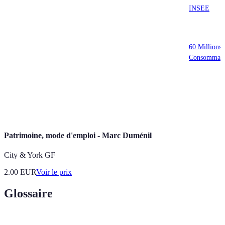
Ignorer la
financiers
plusieurs classes
INSEE
diversification
élevés
d'actifs
Analyser les
Sous-estimer
Réduction du
60 Millions 
frais des
les frais
capital
Consommate
produits
Laisser ses
Articles de
Décisions
Suivre un plan
émotions
stratégie
imprudentes
d'investissement
guider
financière
Patrimoine, mode d'emploi - Marc Duménil
City & York GF
2.00
EUR
Voir le prix
Glossaire
Terme
Définition