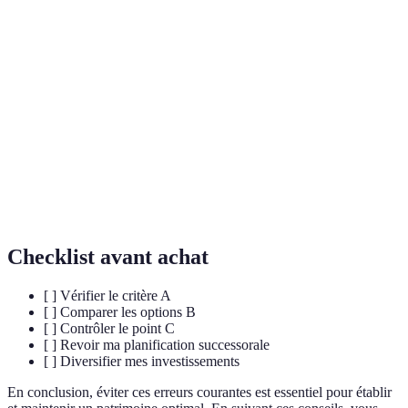
Ensemble des actifs d'une personne, incluant
Patrimoine
biens immobiliers, comptes bancaires, etc.
Planification
Processus de gestion de la transmission de biens
successorale
après décès.
Stratégie d'investissement qui consiste à répartir
Diversification
ses placements sur différents actifs pour réduire
le risque.
Checklist avant achat
[ ] Vérifier le critère A
[ ] Comparer les options B
[ ] Contrôler le point C
[ ] Revoir ma planification successorale
[ ] Diversifier mes investissements
En conclusion, éviter ces erreurs courantes est essentiel pour établir