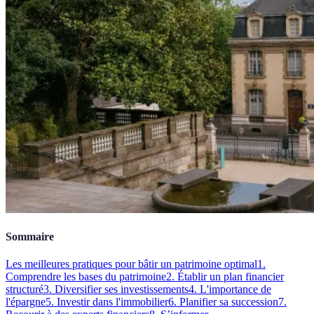
Sommaire
Les meilleures pratiques pour bâtir un patrimoine optimal
1.
Comprendre les bases du patrimoine
2. Établir un plan financier
structuré
3. Diversifier ses investissements
4. L'importance de
l'épargne
5. Investir dans l'immobilier
6. Planifier sa succession
7.