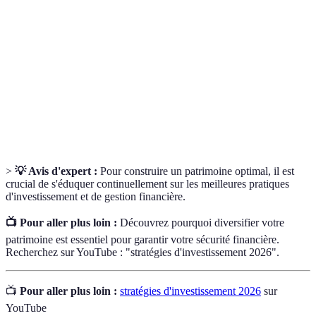
Patrimoine
possédés par un individu.
Stratégie d'investissement visant à réduire les
Diversification
risques en répartissant les investissements sur
différents actifs.
Planification
Processus de préparation de la transmission de
successorale
biens à des héritiers ou légataires.
>
💡 Avis d'expert :
Pour construire un patrimoine optimal, il est
crucial de s'éduquer continuellement sur les meilleures pratiques
d'investissement et de gestion financière.
📺 Pour aller plus loin :
Découvrez pourquoi diversifier votre
patrimoine est essentiel pour garantir votre sécurité financière.
Recherchez sur YouTube : "stratégies d'investissement 2026".
📺
Pour aller plus loin :
stratégies d'investissement 2026
sur
YouTube