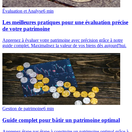
Évaluation et Analyse
6
min
Les meilleures pratiques pour une évaluation précise
de votre patrimoine
Apprenez à évaluer votre patrimoine avec précision grâce à notre
guide complet. Maximalisez la valeur de vos biens dès aujourd'hui.
Gestion de patrimoine
6
min
Guide complet pour bâtir un patrimoine optimal
Apprenez étape par étape à construire un patrimoine optimal grâce à