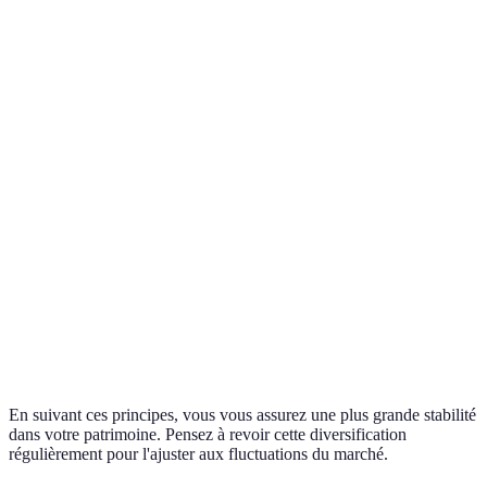
Critère
Actions
Immobilier
Obligations
Actifs a
Potentiel
de
Élevé
Modéré
Faible
Variable
rendement
Volatilité
Élevée
Faible
Faible
Moyenn
Général
Liquidité
Élevée
Faible
Élevée
faible
Taxation
Impact
des
Taxation
Taxation
Variable
fiscal
plus-
immobilière
des intérêts
l'actif
values
En suivant ces principes, vous vous assurez une plus grande stabilité
dans votre patrimoine. Pensez à revoir cette diversification
régulièrement pour l'ajuster aux fluctuations du marché.