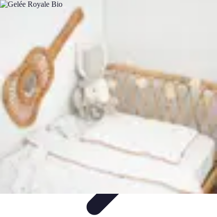
Patrimoine Optimal
Stratégies de Patrimoine
Stratégies d'Investissement
Gestion de
patrimoine
Conseils de gestion
Investissements
Patrimoine Optimal