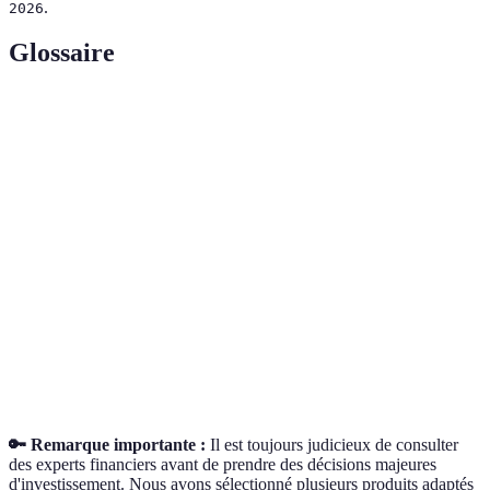
.
2026
Glossaire
Terme
Définition
Disponibilités financières immédiates pouvant
Liquidités
être utilisées rapidement.
Stratégie d'investissement visant à réduire le
Diversification
risque par la répartition des actifs.
Investments en dehors des catégories
Actifs
traditionnelles comme l'immobilier ou les
alternatifs
actions.
🔑 Remarque importante :
Il est toujours judicieux de consulter
des experts financiers avant de prendre des décisions majeures
d'investissement. Nous avons sélectionné plusieurs produits adaptés