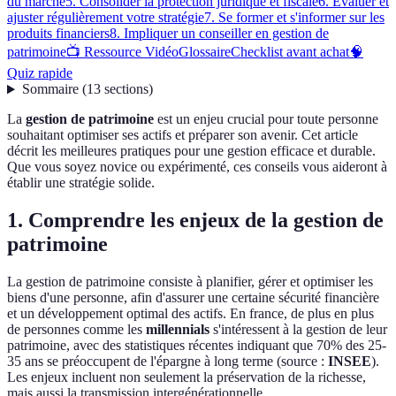
du marché
5. Consolider la protection juridique et fiscale
6. Évaluer et
ajuster régulièrement votre stratégie
7. Se former et s'informer sur les
produits financiers
8. Impliquer un conseiller en gestion de
patrimoine
📺 Ressource Vidéo
Glossaire
Checklist avant achat
🧠
Quiz rapide
Sommaire
(
13
sections
)
La
gestion de patrimoine
est un enjeu crucial pour toute personne
souhaitant optimiser ses actifs et préparer son avenir. Cet article
décrit les meilleures pratiques pour une gestion efficace et durable.
Que vous soyez novice ou expérimenté, ces conseils vous aideront à
établir une stratégie solide.
1. Comprendre les enjeux de la gestion de
patrimoine
La gestion de patrimoine consiste à planifier, gérer et optimiser les
biens d'une personne, afin d'assurer une certaine sécurité financière
et un développement optimal des actifs. En france, de plus en plus
de personnes comme les
millennials
s'intéressent à la gestion de leur
patrimoine, avec des statistiques récentes indiquant que 70% des 25-
35 ans se préoccupent de l'épargne à long terme (source :
INSEE
).
Les enjeux incluent non seulement la préservation de la richesse,
mais aussi la transmission intergénérationnelle.