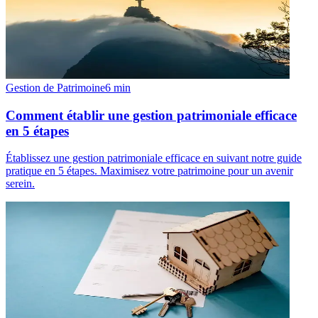
Gestion de Patrimoine
6
min
Comment établir une gestion patrimoniale efficace
en 5 étapes
Établissez une gestion patrimoniale efficace en suivant notre guide
pratique en 5 étapes. Maximisez votre patrimoine pour un avenir
serein.