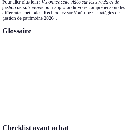
Pour aller plus loin :
Visionnez cette vidéo sur les stratégies de
gestion de patrimoine
pour approfondir votre compréhension des
différentes méthodes. Recherchez sur YouTube : "stratégies de
gestion de patrimoine 2026".
Glossaire
Terme
Définition
Ensemble des biens et ressources d'une personne
Patrimoine
ou d'une entité.
Stratégie d'investissement visant à réduire le
Diversification
risque en répartissant les investissements.
Bilan
Document récapitulatif de la situation financière
patrimonial
d'une personne, incluant ses actifs et passifs.
Checklist avant achat