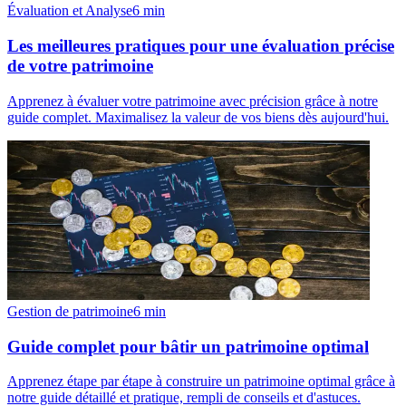
Évaluation et Analyse
6
min
Les meilleures pratiques pour une évaluation précise
de votre patrimoine
Apprenez à évaluer votre patrimoine avec précision grâce à notre
guide complet. Maximalisez la valeur de vos biens dès aujourd'hui.
Gestion de patrimoine
6
min
Guide complet pour bâtir un patrimoine optimal
Apprenez étape par étape à construire un patrimoine optimal grâce à
notre guide détaillé et pratique, rempli de conseils et d'astuces.