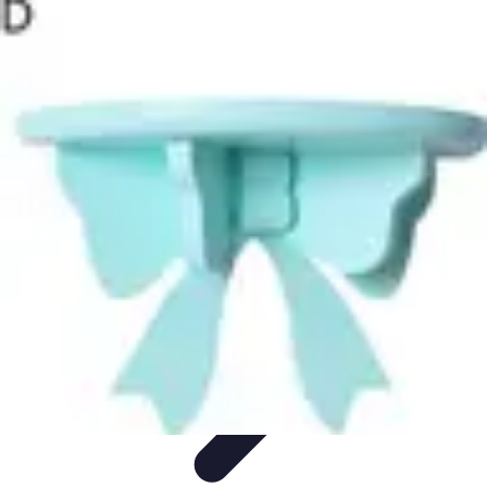
Patrimoine Optimal
Stratégies de Patrimoine
Stratégies d'Investissement
Gestion de
patrimoine
Conseils de gestion
Investissements
Patrimoine Optimal