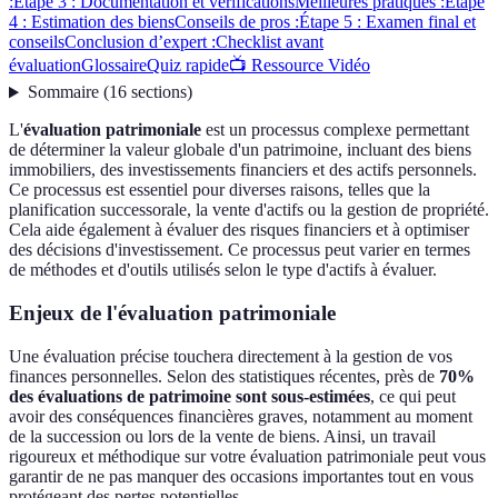
:
Étape 3 : Documentation et vérifications
Meilleures pratiques :
Étape
4 : Estimation des biens
Conseils de pros :
Étape 5 : Examen final et
conseils
Conclusion d’expert :
Checklist avant
évaluation
Glossaire
Quiz rapide
📺 Ressource Vidéo
Sommaire
(
16
sections
)
L'
évaluation patrimoniale
est un processus complexe permettant
de déterminer la valeur globale d'un patrimoine, incluant des biens
immobiliers, des investissements financiers et des actifs personnels.
Ce processus est essentiel pour diverses raisons, telles que la
planification successorale, la vente d'actifs ou la gestion de propriété.
Cela aide également à évaluer des risques financiers et à optimiser
des décisions d'investissement. Ce processus peut varier en termes
de méthodes et d'outils utilisés selon le type d'actifs à évaluer.
Enjeux de l'évaluation patrimoniale
Une évaluation précise touchera directement à la gestion de vos
finances personnelles. Selon des statistiques récentes, près de
70%
des évaluations de patrimoine sont sous-estimées
, ce qui peut
avoir des conséquences financières graves, notamment au moment
de la succession ou lors de la vente de biens. Ainsi, un travail
rigoureux et méthodique sur votre évaluation patrimoniale peut vous
garantir de ne pas manquer des occasions importantes tout en vous
protégeant des pertes potentielles.