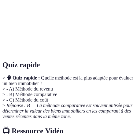
Évaluation
d'un ensemble d'actifs.
Tout bien ou droit pouvant générer de la valeur
Actif
économique.
Baisse de la valeur d'un actif au fil du temps,
Dépréciation
souvent due à l'usure ou au vieillissement.
Quiz rapide
>
🧠 Quiz rapide :
Quelle méthode est la plus adaptée pour évaluer
un bien immobilier ?
> - A) Méthode du revenu
> - B) Méthode comparative
> - C) Méthode du coût
>
Réponse : B — La méthode comparative est souvent utilisée pour
déterminer la valeur des biens immobiliers en les comparant à des
ventes récentes dans la même zone.
📺 Ressource Vidéo