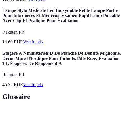
Lampe Stylo Médicale Led Inoxydable Petite Lampe Poche
Pour Infirmières Et Médecins Examen Pupil Lamp Portable
Avec Clip Et Pratique Pour Évaluation
Rakuten FR
14.60
EUR
Voir le prix
Étagère À Nministériels D De Planche De Densité Mignonne,
Décor Mural Nordique Pour Enfants, Fille Rose, Évaluation
T1, Étagères De Rangement À
Rakuten FR
45.32
EUR
Voir le prix
Glossaire
Terme
Définition
Processus d'estimation de la valeur d'un actif ou