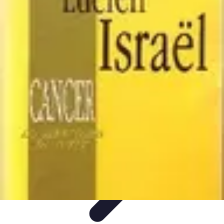
Patrimoine Optimal
Stratégies de Patrimoine
Stratégies d'Investissement
Gestion de
patrimoine
Conseils de gestion
Investissements
Patrimoine Optimal