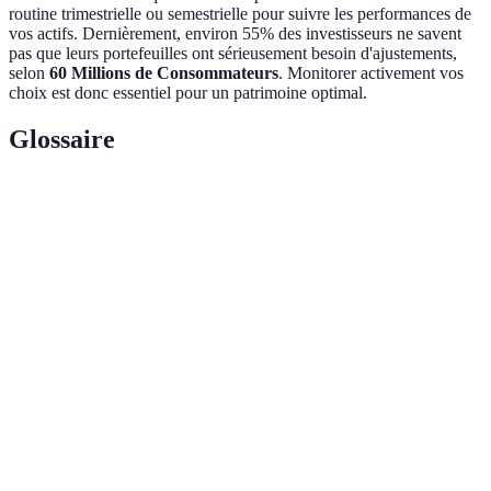
routine trimestrielle ou semestrielle pour suivre les performances de
vos actifs. Dernièrement, environ 55% des investisseurs ne savent
pas que leurs portefeuilles ont sérieusement besoin d'ajustements,
selon
60 Millions de Consommateurs
. Monitorer activement vos
choix est donc essentiel pour un patrimoine optimal.
Glossaire
Terme
Définition
Répartition des investissements sur différents
Diversification
actifs pour réduire le risque.
ETF
Fonds négocié en bourse qui suit un indice
(Exchange-
spécifique, offrant une exposition à un panier
Traded Fund)
d'actifs.
Actifs autres que les actions, obligations ou
Actifs
liquidités, comme l'immobilier, l'art ou les
alternatifs
cryptomonnaies.