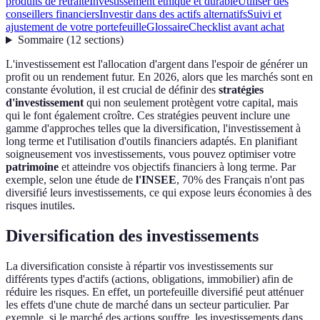
produits de retraite
Investissement éthique et durable
Utiliser des
conseillers financiers
Investir dans des actifs alternatifs
Suivi et
ajustement de votre portefeuille
Glossaire
Checklist avant achat
Sommaire
(
12
sections
)
L'investissement est l'allocation d'argent dans l'espoir de générer un
profit ou un rendement futur. En 2026, alors que les marchés sont en
constante évolution, il est crucial de définir des
stratégies
d'investissement
qui non seulement protègent votre capital, mais
qui le font également croître. Ces stratégies peuvent inclure une
gamme d'approches telles que la diversification, l'investissement à
long terme et l'utilisation d'outils financiers adaptés. En planifiant
soigneusement vos investissements, vous pouvez optimiser votre
patrimoine
et atteindre vos objectifs financiers à long terme. Par
exemple, selon une étude de
l'INSEE
, 70% des Français n'ont pas
diversifié leurs investissements, ce qui expose leurs économies à des
risques inutiles.
Diversification des investissements
La diversification consiste à répartir vos investissements sur
différents types d'actifs (actions, obligations, immobilier) afin de
réduire les risques. En effet, un portefeuille diversifié peut atténuer
les effets d'une chute de marché dans un secteur particulier. Par
exemple, si le marché des actions souffre, les investissements dans