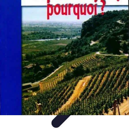
Patrimoine Optimal
Stratégies de Patrimoine
Stratégies d'Investissement
Gestion de
patrimoine
Conseils de gestion
Investissements
Patrimoine Optimal