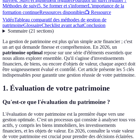
suivre
4. Suivi et ajustement régulier
Pourquoi un suivi régulier ?
Méthodes de suivi
5. Se former et s'informer
L'importance de la
formation continue
Ressources disponibles
📺 Ressource
Vidéo
Tableau comparatif des méthodes de gestion de
patrimoine
Glossaire
Checklist avant achat
Conclusion
Sommaire
(
21
sections
)
La gestion de patrimoine est plus qu'un simple acte financier ; c'est
un art qui demande finesse et compréhension. En 2026, un
patrimoine optimal
repose sur une série d'éléments essentiels que
nous allons explorer ensemble. Qu'il s'agisse d'investissements
financiers, de biens, ou encore d'objets de valeur, chaque aspect doit
être soigneusement évalué et contrôlé. Cet article présente les 5 clés
indispensables pour garantir une gestion réussie de votre patrimoine.
1. Évaluation de votre patrimoine
Qu'est-ce que l'évaluation du patrimoine ?
L'évaluation de votre patrimoine est la première étape vers une
gestion optimale. C'est un processus qui consiste à analyser tous vos
actifs, y compris les biens immobiliers, les investissements
financiers, et les objets de valeur. En 2026, connaître la vraie valeur
de votre patrimoine est crucial pour prendre des décisions éclairées.