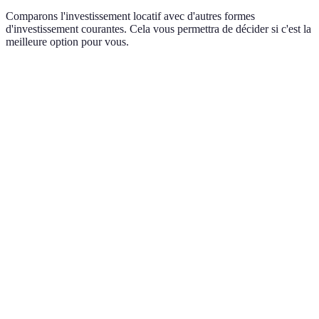
Comparons l'investissement locatif avec d'autres formes
d'investissement courantes. Cela vous permettra de décider si c'est la
meilleure option pour vous.
Critère
Investissement Locatif
Actions
Obligat
Variable
Environ 
Rentabilité
Environ 4-8% par an
(ex :
5%
dividendes)
Élevé dans
Relative
Risque
Moyennement élevé
les
bas
fluctuations
Faible
Temps
Élevé (gestion du bien)
(suivi
Faible
d'engagement
trimestriel)
Effort
Élevé (achat, frais,
Faible
Moyen