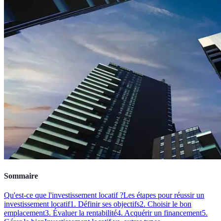
Sommaire
Qu'est-ce que l'investissement locatif ?
Les étapes pour réussir un
investissement locatif
1. Définir ses objectifs
2. Choisir le bon
emplacement
3. Évaluer la rentabilité
4. Acquérir un financement
5.