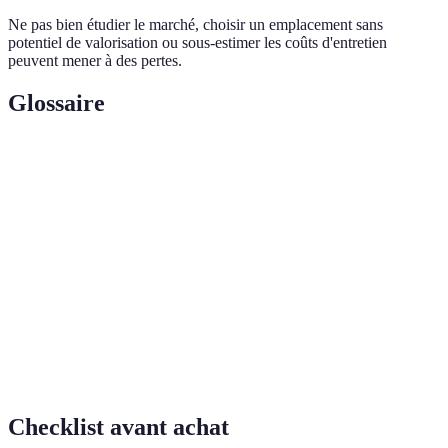
Ne pas bien étudier le marché, choisir un emplacement sans
potentiel de valorisation ou sous-estimer les coûts d'entretien
peuvent mener à des pertes.
Glossaire
Terme
Définition
Rentabilité
Ratio exprimant la rentabilité d’un investissement
brute
locatif avant déduction des charges.
Taux
Pourcentage du temps durant lequel le bien est
d'occupation
loué par rapport à la période totale.
Gestion
Ensemble des actions permettant de gérer un bien
locative
loué efficacement.
Checklist avant achat