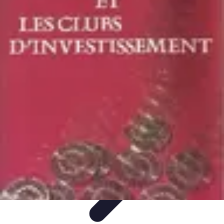
Patrimoine Optimal
Stratégies de Patrimoine
Stratégies d'Investissement
Gestion de
patrimoine
Conseils de gestion
Investissements
Patrimoine Optimal