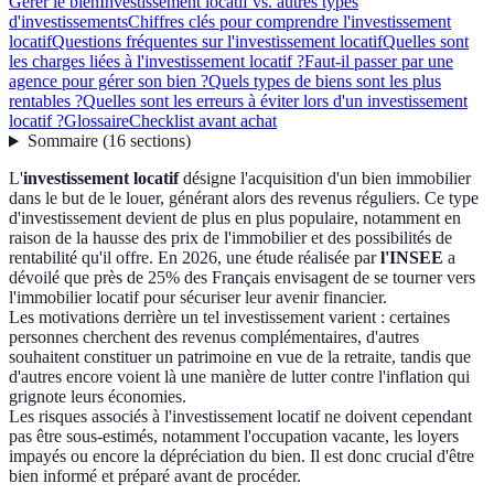
Gérer le bien
Investissement locatif vs. autres types
d'investissements
Chiffres clés pour comprendre l'investissement
locatif
Questions fréquentes sur l'investissement locatif
Quelles sont
les charges liées à l'investissement locatif ?
Faut-il passer par une
agence pour gérer son bien ?
Quels types de biens sont les plus
rentables ?
Quelles sont les erreurs à éviter lors d'un investissement
locatif ?
Glossaire
Checklist avant achat
Sommaire
(
16
sections
)
L'
investissement locatif
désigne l'acquisition d'un bien immobilier
dans le but de le louer, générant alors des revenus réguliers. Ce type
d'investissement devient de plus en plus populaire, notamment en
raison de la hausse des prix de l'immobilier et des possibilités de
rentabilité qu'il offre. En 2026, une étude réalisée par
l'INSEE
a
dévoilé que près de 25% des Français envisagent de se tourner vers
l'immobilier locatif pour sécuriser leur avenir financier.
Les motivations derrière un tel investissement varient : certaines
personnes cherchent des revenus complémentaires, d'autres
souhaitent constituer un patrimoine en vue de la retraite, tandis que
d'autres encore voient là une manière de lutter contre l'inflation qui
grignote leurs économies.
Les risques associés à l'investissement locatif ne doivent cependant
pas être sous-estimés, notamment l'occupation vacante, les loyers
impayés ou encore la dépréciation du bien. Il est donc crucial d'être
bien informé et préparé avant de procéder.