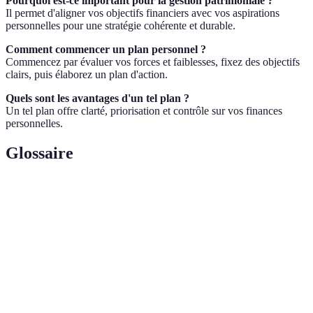
Pourquoi est-ce important pour la gestion patrimoniale ?
Il permet d'aligner vos objectifs financiers avec vos aspirations
personnelles pour une stratégie cohérente et durable.
Comment commencer un plan personnel ?
Commencez par évaluer vos forces et faiblesses, fixez des objectifs
clairs, puis élaborez un plan d'action.
Quels sont les avantages d'un tel plan ?
Un tel plan offre clarté, priorisation et contrôle sur vos finances
personnelles.
Glossaire
Terme
Définition
Gestion
Administration et optimisation des actifs
patrimoniale
financiers
Objectif avec critère quantifiable pour
Objectif mesurable
évaluer