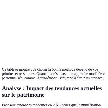
Temps
Faible
Modéré
Élevé
nécessaire
Personnalisation
Faible
Élevée
Moyenne
Résultats
Modérés
Elevés
Variables
mesurables
Ce tableau montre que choisir la bonne méthode dépend de vos
priorités et ressources. Quant aux résultats, une approche modérée et
personnalisée, comme la **Méthode B**, tend à être plus efficace.
Analyse : Impact des tendances actuelles
sur le patrimoine
Face aux tendances modernes en 2026, telles que la numérisation