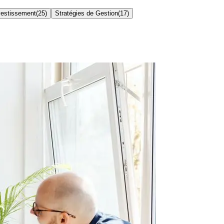
nvestissement
(
25
)
Stratégies de Gestion
(
17
)