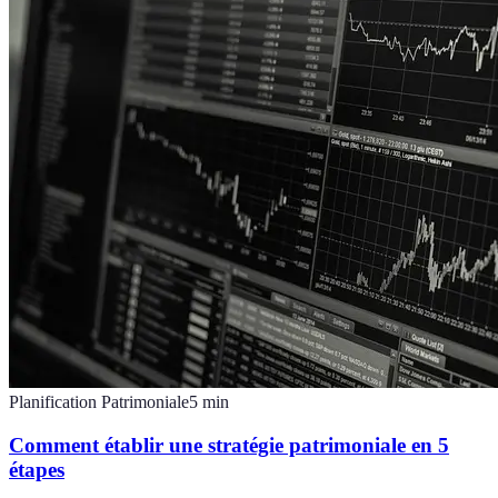
Planification Patrimoniale
5
min
Comment établir une stratégie patrimoniale en 5
étapes