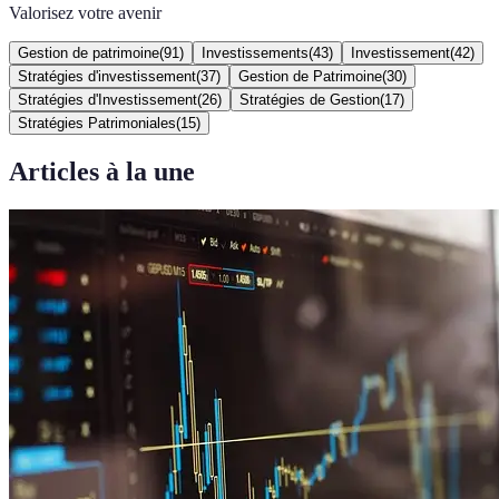
Valorisez votre avenir
Gestion de patrimoine
(
91
)
Investissements
(
43
)
Investissement
(
42
)
Stratégies d'investissement
(
37
)
Gestion de Patrimoine
(
30
)
Stratégies d'Investissement
(
26
)
Stratégies de Gestion
(
17
)
Stratégies Patrimoniales
(
15
)
Articles à la une