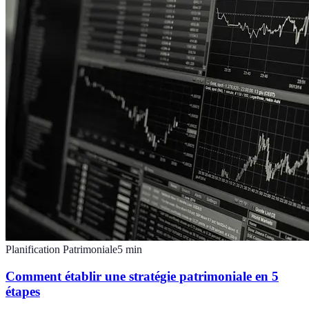
Planification Patrimoniale
5
min
Comment établir une stratégie patrimoniale en 5
étapes