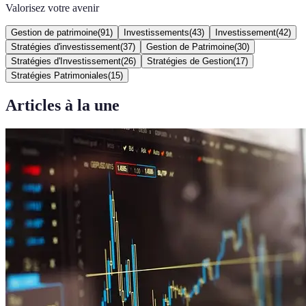
Valorisez votre avenir
Gestion de patrimoine
(
91
)
Investissements
(
43
)
Investissement
(
42
)
Stratégies d'investissement
(
37
)
Gestion de Patrimoine
(
30
)
Stratégies d'Investissement
(
26
)
Stratégies de Gestion
(
17
)
Stratégies Patrimoniales
(
15
)
Articles à la une